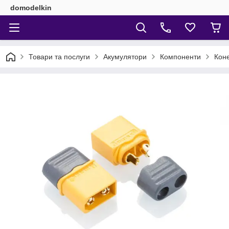
domodelkin
Товари та послуги
Акумулятори
Компоненти
Коне