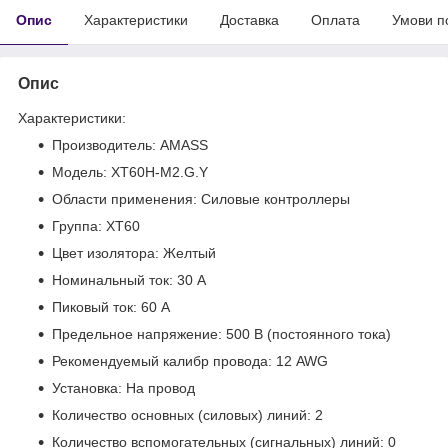
Опис
Характеристики
Доставка
Оплата
Умови п
Опис
Характеристики:
Производитель: AMASS
Модель: XT60H-M2.G.Y
Области применения: Силовые контроллеры
Группа: XT60
Цвет изолятора: Желтый
Номинальный ток: 30 А
Пиковый ток: 60 А
Предельное напряжение: 500 В (постоянного тока)
Рекомендуемый калибр провода: 12 AWG
Установка: На провод
Количество основных (силовых) линий: 2
Количество вспомогательных (сигнальных) линий: 0