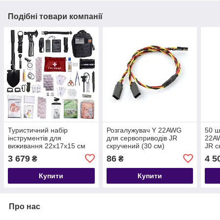
Подібні товари компанії
Туристичний набір
Розгалужувач Y 22AWG
50 ш
інструментів для
для сервоприводів JR
22AW
виживання 22х17х15 см
скручений (30 см)
JR с
Lugi HP-D-4
3 679
86
4 5
₴
₴
Купити
Купити
Про нас