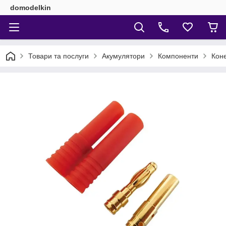
domodelkin
Товари та послуги
Акумулятори
Компоненти
Коне