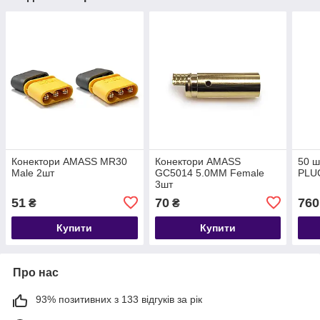
Конектори AMASS MR30
Конектори AMASS
50 ш
Male 2шт
GC5014 5.0MM Female
PLU
3шт
51
70
760
₴
₴
Купити
Купити
Про нас
93% позитивних з 133 відгуків за рік