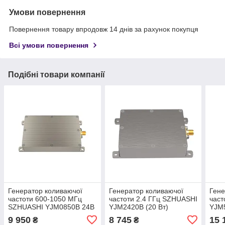
Умови повернення
Повернення товару впродовж 14 днів за рахунок покупця
Всі умови повернення
Подібні товари компанії
Генератор коливаючої
Генератор коливаючої
Гене
частоти 600-1050 МГц
частоти 2.4 ГГц SZHUASHI
част
SZHUASHI YJM0850B 24В
YJM2420B (20 Вт)
YJM5
(50 Вт)
9 950
8 745
15 
₴
₴