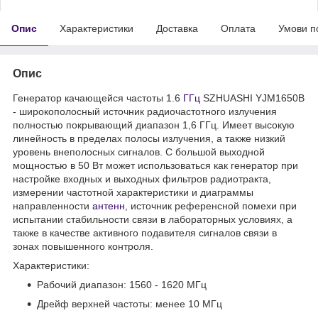
Опис
Характеристики
Доставка
Оплата
Умови п
Опис
Генератор качающейся частоты 1.6
ГГц
SZHUASHI YJM1650B
- широкополосный источник радиочастотного излучения
полностью покрывающий диапазон 1,6 ГГц. Имеет высокую
линейность в пределах полосы излучения, а также низкий
уровень внеполосных сигналов. С большой выходной
мощностью в 50 Вт может использоваться как генератор при
настройке входных и выходных фильтров радиотракта,
измерении частотной характеристики и диаграммы
направленности
антенн
, источник референсной помехи при
испытании стабильности связи в лабораторных условиях, а
также в качестве активного подавителя сигналов связи в
зонах повышенного контроля.
Характеристики:
Рабочий диапазон: 1560 - 1620 МГц
Дрейф верхней частоты: менее 10 МГц