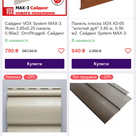
Сайдинг VOX System MAX-3.
Панель плоска VOX X3-05
Ясен.3,85x0,25 панель
"золотий дуб" 3,85 м, 0,96
0,96м2. Опт/Роздріб. Сайдинг
м2. Сайдинг System MAX-3.
вокс макс3. 5 кольорів.
Сайдинг вініловий.
В наявності
В наявності
790
840
₴
₴
987,50 ₴
1 050 ₴
Купити
Купити
Новинка
–20%
Топ продажів
–20%