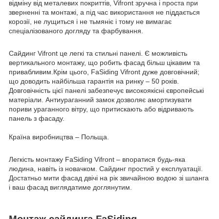
відміну від металевих покриттів, Vifront зручна і проста при
зверненні та монтажі, а під час використання не піддається
корозії, не лущиться і не тьмяніє і тому не вимагає
спеціалізованого догляду та фарбування.
Сайдинг Vifront це легкі та стильні панелі. Є можливість
вертикального монтажу, що робить фасад більш цікавим та
привабливим.Крім цього, FaSiding Vifront дуже довговічний;
що доводить найбільша гарантія на ринку – 50 років.
Довговічність цієї панелі забезпечує високоякісні європейські
матеріали. Антиураганний замок дозволяє амортизувати
пориви ураганного вітру, що притискають або відривають
панель з фасаду.
Країна виробництва – Польща.
Легкість монтажу FaSiding Vifront – впоратися будь-яка
людина, навіть із новачком. Сайдинг простий у експлуатації.
Достатньо мити фасад двічі на рік звичайною водою зі шланга
і ваш фасад виглядатиме доглянутим.