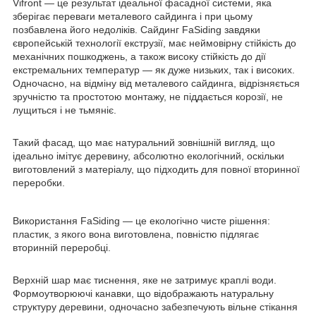
Vifront — це результат ідеальної фасадної системи, яка
зберігає переваги металевого сайдинга і при цьому
позбавлена його недоліків. Сайдинг FaSiding завдяки
європейській технології екструзії, має неймовірну стійкість до
механічних пошкоджень, а також високу стійкість до дії
екстремальних температур — як дуже низьких, так і високих.
Одночасно, на відміну від металевого сайдинга, відрізняється
зручністю та простотою монтажу, не піддається корозії, не
лущиться і не тьмяніє.
Такий фасад, що має натуральний зовнішній вигляд, що
ідеально імітує деревину, абсолютно екологічний, оскільки
виготовлений з матеріалу, що підходить для повної вторинної
переробки.
Використання FaSiding — це екологічно чисте рішення:
пластик, з якого вона виготовлена, повністю підлягає
вторинній переробці.
Верхній шар має тиснення, яке не затримує краплі води.
Формоутворюючі канавки, що відображають натуральну
структуру деревини, одночасно забезпечують вільне стікання