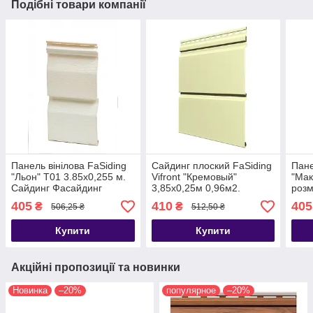
Подібні товари компанії
Панель вінілова FaSiding
Сайдинг плоский FaSiding
Пане
"Льон" Т01 3.85х0,255 м.
Vifront "Кремовый"
"Мак
Сайдинг Фасайдинг
3,85x0,25м 0,96м2.
розм
Доставка
3.85
405
410
405
₴
₴
506,25 ₴
512,50 ₴
Фас
Купити
Купити
Акційні пропозиції та новинки
Новинка
–20%
популярное
–20%