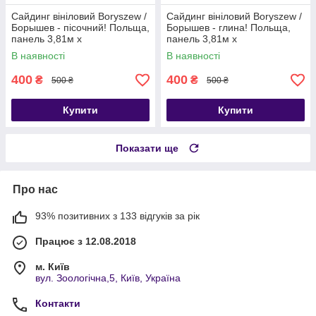
Сайдинг вініловий Boryszew /
Сайдинг вініловий Boryszew /
Борышев - пісочний! Польща,
Борышев - глина! Польща,
панель 3,81м х
панель 3,81м х
0,203.Гарантія 25 років.
0,203.Гарантія 25 років.
В наявності
В наявності
Сайдинг
Сайдинг фасадний
400
400
₴
₴
500 ₴
500 ₴
Купити
Купити
Показати ще
Про нас
93% позитивних з 133 відгуків за рік
Працює з 12.08.2018
м. Київ
вул. Зоологічна,5, Київ, Україна
Контакти