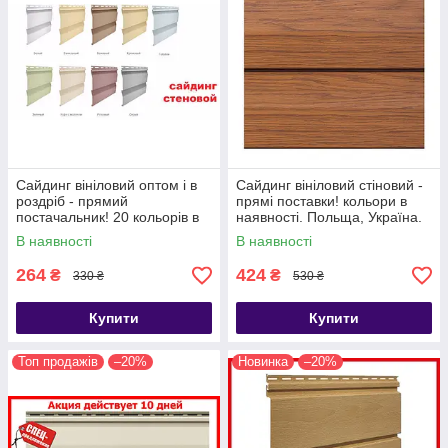
Сайдинг вініловий оптом і в
Сайдинг вініловий стіновий -
роздріб - прямий
прямі поставки! кольори в
постачальник! 20 кольорів в
наявності. Польща, Україна.
наявності.
В наявності
В наявності
264
424
₴
₴
330 ₴
530 ₴
Купити
Купити
Топ продажів
–20%
Новинка
–20%