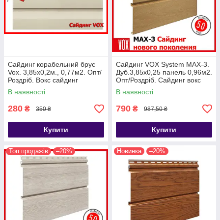
Сайдинг корабельний брус
Сайдинг VOX System MAX-3.
Vox. 3,85x0,2м., 0,77м2. Опт/
Дуб.3,85x0,25 панель 0,96м2.
Роздріб. Вокс сайдинг
Опт/Роздріб. Сайдинг вокс
вініловий Польща
макс3. 5 кольорів.
В наявності
В наявності
280
790
₴
₴
350 ₴
987,50 ₴
Купити
Купити
Топ продажів
–20%
Новинка
–20%