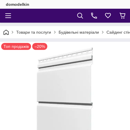
domodelkin
Товари та послуги
Будівельні матеріали
Сайдинг сті
Топ продажів
–20%