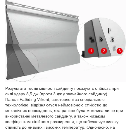
Результати тестів міцності сайдингу показують стійкість при
силі удару 8,5 дж (проти 3 дж у звичайного сайдингу)
Панелі FaSiding Vifront, виготовлені за спеціальною
технологією, відрізняються неймовірною стійкістю до
механічних пошкоджень, яка раніше була можлива лише при
використанні металевого сайдингу, а також низьким
коефіцієнтом лінійного розширення, що забезпечує високу
стійкість до низьких і високих температур. Одночасно, на