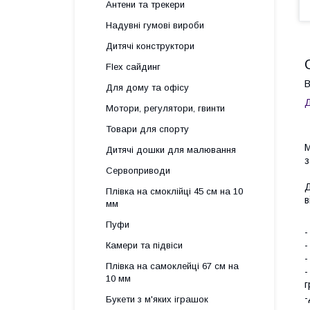
Антени та трекери
Надувні гумові вироби
Дитячі конструктори
Flex сайдинг
В
Для дому та офісу
Д
Мотори, регулятори, гвинти
Товари для спорту
М
Дитячі дошки для малювання
з
Сервоприводи
Д
Плівка на смоклійці 45 см на 10
в
мм
Пуфи
-
-
Камери та підвіси
-
Плівка на самоклейці 67 см на
-
10 мм
г
-
Букети з м'яких іграшок