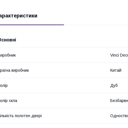
арактеристики
Основні
иробник
Vinci Dec
раїна виробник
Китай
олір
Дуб
олір скла
Безбарв
ількість полотен двері
Одноство