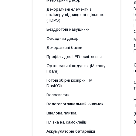
Інтер'єрний декор
д
г
Декоративні елементи з
г
полімеру підвищеної щільності
п
(HDPS)
Г
Бездротові навушники
с
Фасадний декор
М
з
Декоративні балки
П
Профіль для LED освітлення
Є
Ортопедичні подушки (Memory
н
Foam)
Готові збірні козирки ТМ
Є
Dash'Ok
т
Велосипеди
Н
Вологопоглинальний килимок
Т
Вінілова плитка
(
(
Плівка на самоклейці
Аккумуляторні батарейки