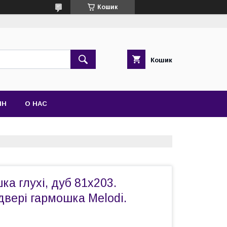
Кошик
Кошик
ІН
О НАС
ка глухі, дуб 81х203.
двері гармошка Melodi.