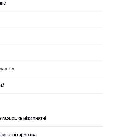
чне
олотно
ий
-гармошка міжкімнатні
жкімнатні гармошка