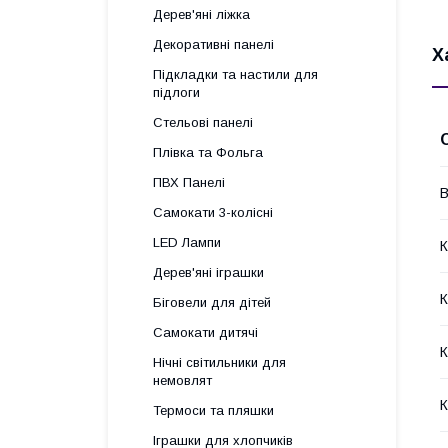
Дерев'яні ліжка
Декоративні панелі
Х
Підкладки та настили для
підлоги
Стельові панелі
Плівка та Фольга
ПВХ Панелі
В
Самокати 3-колісні
LED Лампи
К
Дерев'яні іграшки
К
Біговели для дітей
Самокати дитячі
К
Нічні світильники для
немовлят
К
Термоси та пляшки
Іграшки для хлопчиків