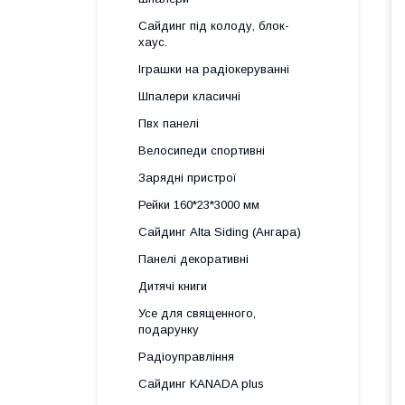
Сайдинг під колоду, блок-
хаус.
Іграшки на радіокеруванні
Шпалери класичні
Пвх панелі
Велосипеди спортивні
Зарядні пристрої
Рейки 160*23*3000 мм
Сайдинг Alta Siding (Ангара)
Панелі декоративні
Дитячі книги
Усе для священного,
подарунку
Радіоуправління
Сайдинг KANADA plus