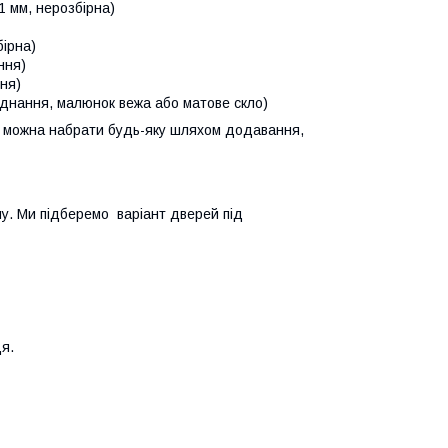
1 мм, нерозбірна)
ірна)
ння)
ння)
'єднання, малюнок вежа або матове скло)
у можна набрати будь-яку шляхом додавання,
ну. Ми підберемо варіант дверей під
я.