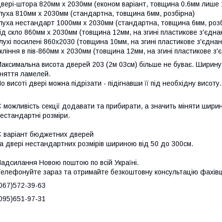
вері-штора 820мм х 2030мм (економ варіант, товщина 0.6мм лише 
луха 810мм х 2030мм (стандартна, товщина 6мм, розбірна)
луха нестандарт 1000мм х 2030мм (стандартна, товщина 6мм, розб
ід скло 860мм х 2030мм (товщина 12мм, на згині пластикове з'єдна
лухі посилені 860х2030 (товщина 10мм, на згині пластикове з'єдна
кління в пів-860мм х 2030мм (товщина 12мм, на згині пластикове з
аксимальна висота дверей 203 (2м 03см) більше не буває. Ширин
няття ламелей.
о висоті двері можна підрізати - підігнавши її під необхідну висоту.
 можливість секції додавати та прибирати, а значить міняти шири
естандартні розміри.
 варіант бюджетних дверей
а двері нестандартних розмірів шириною від 50 до 300см.
адсилання Новою поштою по всій Україні.
елефонуйте зараз та отримайте безкоштовну консультацію фахівц
067)572-39-63
095)651-97-31