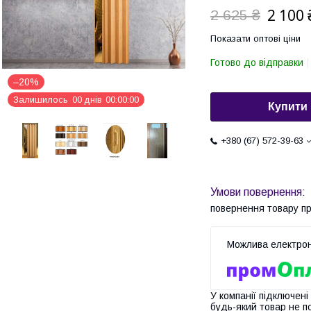
2 100 
2 625 ₴
Показати оптові ціни
Готово до відправки
–20%
Залишилось
0
0
днів
0
0
0
0
0
0
Купити
+380 (67) 572-39-63
повернення товару п
У компанії підключені
будь-який товар не п