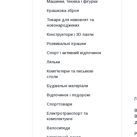
Машинки, техніка і фігурки
Іграшкова зброя
Товари для немовлят та
новонароджених
Конструктори і 3D пазли
Розвивальні іграшки
Спорт і активний відпочинок
Ляльки
Комп'ютерні та письмові
столи
Будівельні матеріали
Відпочинок і подорожі
Г
Спорттовари
В
Електротранспорт та
В
комплектуючі
д
Велосипеди
Р