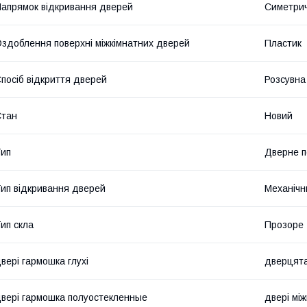
апрямок відкривання дверей
Симетри
здоблення поверхні міжкімнатних дверей
Пластик
посіб відкриття дверей
Розсувна
Стан
Новий
ип
Дверне п
ип відкривання дверей
Механічн
ип скла
Прозоре
вері гармошка глухі
дверцята
вері гармошка полуостекленные
двері мі