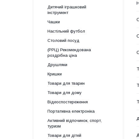
Н
Дитячий іграшковий
інструмент
О
Чашки
Настільний футбол
С
Столовий посуд
(РРЦ) Рекомендована
роздрібна ціна
Друшляки
Т
Кришки
Товари для тварин
Т
Товари для дому
Т
Відеоспостереження
Портативна електроніка
д
Активний відпочинок, спорт,
туризм
д
Товари для дітей