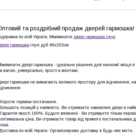
Оптовий та роздрібний продаж дверей гармошка!
ідправка по всій Україні, Міжкімнатні
двері гармошка глухі
.
вері гармошка
глухі дуб 86х203см
іжкімнатні двері гармошка - ідеальне рішення для економії місця в
а вагою, універсальні, прості в монтажі.
вері гармошки не вимагають великого простору для відчинення, на 
ідчинення
 Короткі терміни постачання.
 Більшість позицій у наявність. Ви отримаєте замовлені двері в на
 Гарантія якості 100%. Будьте впевнені - Ви отримуєте тільки перевір
 оптимальна ціна. Ви отримаєте товар від прямого постачальника 
роші.
Доставка по всій Україні. Організовуємо доставку в будь-яке місто.