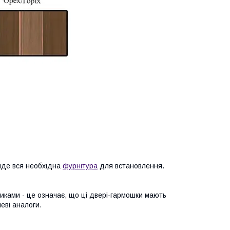
 йде вся необхідна
фурнітура
для встановлення.
ками - це означає, що ці двері-гармошки мають
еві аналоги.