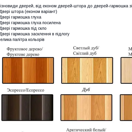
ізновиди дверей, від економ дверей-штора до дверей-гармошка зі
Двері штора (економ варіант)
Двері гармошка глуха
Двері гармошка глуха посилена
Двері гармошка під скло
Двері гармошка засклення в підлогу
елика палітра кольорів