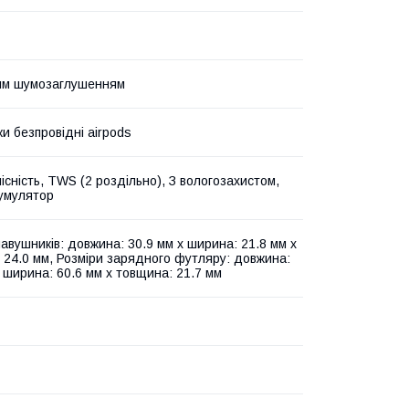
им шумозаглушенням
и безпровідні airpods
існість, TWS (2 роздільно), З вологозахистом,
умулятор
навушників: довжина: 30.9 мм х ширина: 21.8 мм х
 24.0 мм, Розміри зарядного футляру: довжина:
х ширина: 60.6 мм х товщина: 21.7 мм