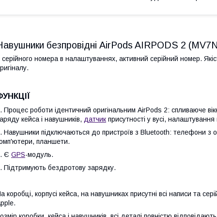
Навушники безпровідні AirPods AIRPODS 2 (MV7N2)
 серійного номера в налаштуваннях, активний серійний номер. Які
ригіналу.
ФУНКЦІЇ
. Процес роботи ідентичний оригінальним AirPods 2: спливаюче ві
аряду кейса і навушників,
датчик
присутності у вусі, налаштування 
. Навушники підключаються до пристроїв з Bluetooth: телефони з 
омп'ютери, планшети.
. Є
GPS
-модуль.
. Підтримують бездротову зарядку.
а коробці, корпусі кейса, на навушниках присутні всі написи та сер
pple.
озмір коробки, кейса і навушників, всі деталі повністю відповідають