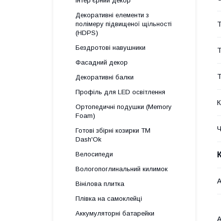
Інтер'єрний декор
Декоративні елементи з
Т
полімеру підвищеної щільності
(HDPS)
Бездротові навушники
Т
Фасадний декор
Т
Декоративні балки
Профіль для LED освітлення
К
Ортопедичні подушки (Memory
Foam)
Готові збірні козирки ТМ
Dash'Ok
Велосипеди
Вологопоглинальний килимок
A
Вінілова плитка
Плівка на самоклейці
Аккумуляторні батарейки
А