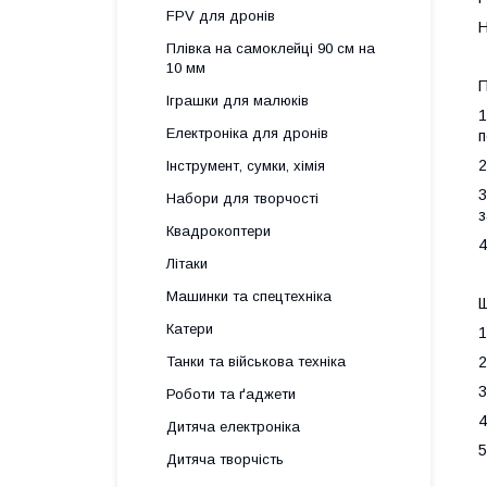
FPV для дронів
Н
Плівка на самоклейці 90 см на
10 мм
Іграшки для малюків
1
Електроніка для дронів
п
2
Інструмент, сумки, хімія
3
Набори для творчості
з
Квадрокоптери
4
Літаки
Машинки та спецтехніка
Катери
1
2
Танки та військова техніка
3
Роботи та ґаджети
4
Дитяча електроніка
5
Дитяча творчість