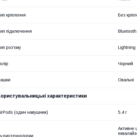
ип кріплення
Без кріп
ип підключення
Bluetooth
ип роз'єму
Lightning
олір
Чорний
Чашки
Овальні
Користувальницькі характеристики
irPods (один навушник)
5.4 г
Активне 
еквалайз
удиотехнологии