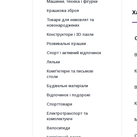
Машинки, техніка і фігурки
Іграшкова зброя
Х
Товари для немовлят та
новонароджених
Конструктори і 3D пазли
Розвивальні іграшки
Спорт і активний відпочинок
В
Ляльки
К
Комп'ютерні та письмові
столи
Будівельні матеріали
В
Відпочинок і подорожі
К
Спорттовари
Електротранспорт та
комплектуючі
М
Велосипеди