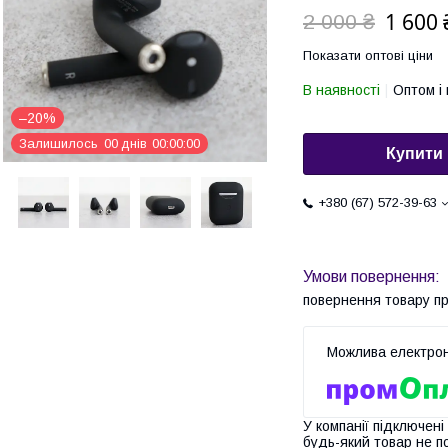
1 600 
2 000 ₴
Показати оптові ціни
В наявності
Оптом і 
–20%
Залишилось
0
0
днів
0
0
0
0
0
0
Купити
+380 (67) 572-39-63
повернення товару п
У компанії підключені
будь-який товар не п