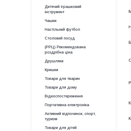
Дитячий іграшковий
М
інструмент
Чашки
Н
Настільний футбол
Столовий посуд
Б
(РРЦ) Рекомендована
роздрібна ціна
О
Друшляки
Кришки
Товари для тварин
Р
Товари для дому
Відеоспостереження
К
Портативна електроніка
Активний відпочинок, спорт,
К
туризм
Товари для дітей