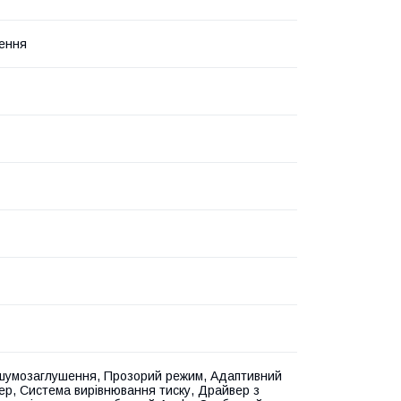
лення
шумозаглушення, Прозорий режим, Адаптивний
ер, Система вирівнювання тиску, Драйвер з