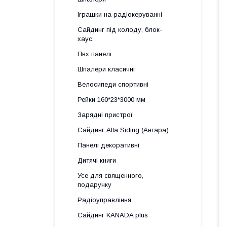
Іграшки на радіокеруванні
Сайдинг під колоду, блок-
хаус.
Пвх панелі
Шпалери класичні
Велосипеди спортивні
Рейки 160*23*3000 мм
Зарядні пристрої
Сайдинг Alta Siding (Ангара)
Панелі декоративні
Дитячі книги
Усе для священного,
подарунку
Радіоуправління
Сайдинг KANADA plus