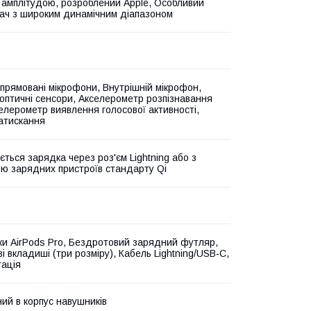
амплітудою, розроблений Apple, Особливий
ач з широким динамічним діапазоном
спрямовані мікрофони, Внутрішній мікрофон,
 оптичні сенсори, Акселерометр розпізнавання
селерометр виявлення голосової активності,
атискання
ється зарядка через роз'єм Lightning або з
ю зарядних пристроїв стандарту Qi
и AirPods Pro, Бездротовий зарядний футляр,
і вкладиші (три розміру), Кабель Lightning/USB‑C,
ація
ий в корпус навушників