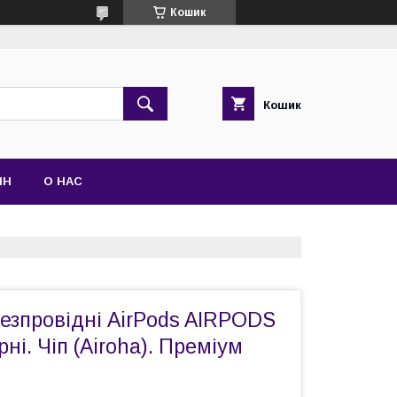
Кошик
Кошик
ІН
О НАС
езпровідні AirPods AIRPODS
ні. Чіп (Airoha). Преміум