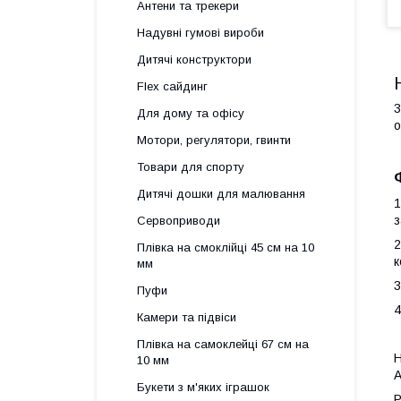
Антени та трекери
Надувні гумові вироби
Дитячі конструктори
Flex сайдинг
3
Для дому та офісу
о
Мотори, регулятори, гвинти
Товари для спорту
Дитячі дошки для малювання
1
з
Сервоприводи
2
Плівка на смоклійці 45 см на 10
к
мм
3
Пуфи
4
Камери та підвіси
Плівка на самоклейці 67 см на
Н
10 мм
A
Букети з м'яких іграшок
Р