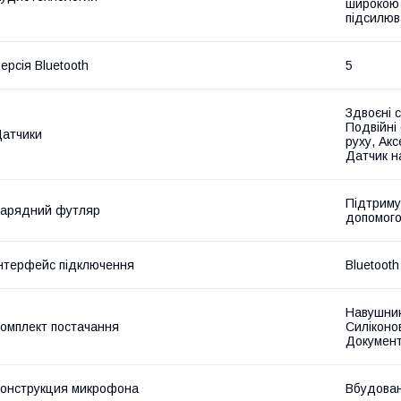
широкою 
підсилюв
ерсія Bluetooth
5
Здвоєні 
Подвійні
атчики
руху, Ак
Датчик н
Підтриму
арядний футляр
допомого
нтерфейс підключення
Bluetooth
Навушник
омплект постачання
Силіконов
Документ
онструкция микрофона
Вбудован