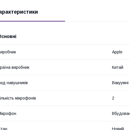
арактеристики
Основні
иробник
Apple
раїна виробник
Китай
ид навушників
Вакуумні
ількість мікрофонів
2
ікрофон
Вбудова
Стан
Новий