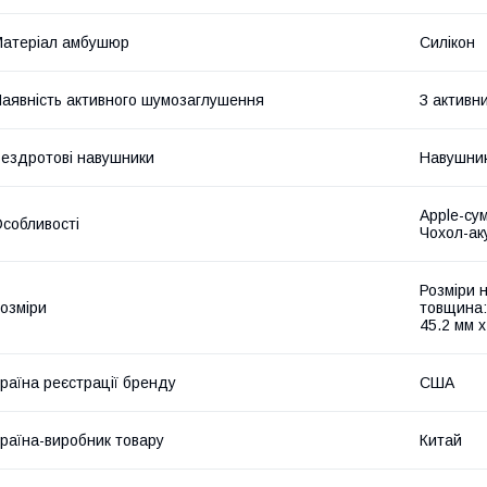
атеріал амбушюр
Силікон
аявність активного шумозаглушення
З активн
ездротові навушники
Навушник
Apple-сум
собливості
Чохол-ак
Розміри 
озміри
товщина:
45.2 мм 
раїна реєстрації бренду
США
раїна-виробник товару
Китай