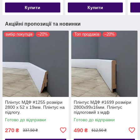
Купити
Купити
Акційні пропозиції та новинки
вибір покупців
–20%
Топ продажів
–20%
Плінтус МДФ #1255 розміри
Плінтус МДФ #1699 розміри
2800 x 52 x 19мм. Плінтус на
2800х99х16мм. Плінтус
підлогу.
підлоговий з мдф
Готово до відправки
Готово до відправки
270
490
₴
₴
337,50 ₴
612,50 ₴