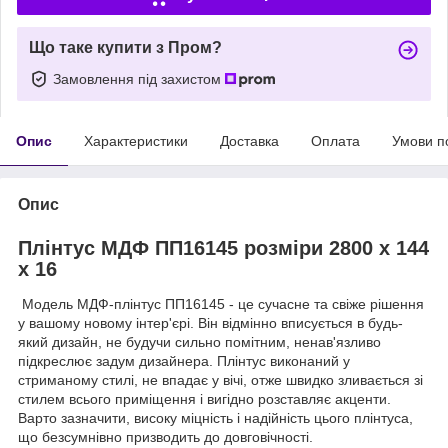
Що таке купити з Пром?
Замовлення під захистом
Опис
Характеристики
Доставка
Оплата
Умови п
Опис
Плінтус МДФ ПП16145 розміри 2800 x 144
x 16
Модель МДФ-плінтус ПП16145 - це сучасне та свіже рішення
у вашому новому інтер'єрі. Він відмінно вписується в будь-
який дизайн, не будучи сильно помітним, ненав'язливо
підкреслює задум дизайнера. Плінтус виконаний у
стриманому стилі, не впадає у вічі, отже швидко зливається зі
стилем всього приміщення і вигідно розставляє акценти.
Варто зазначити, високу міцність і надійність цього плінтуса,
що безсумнівно призводить до довговічності.