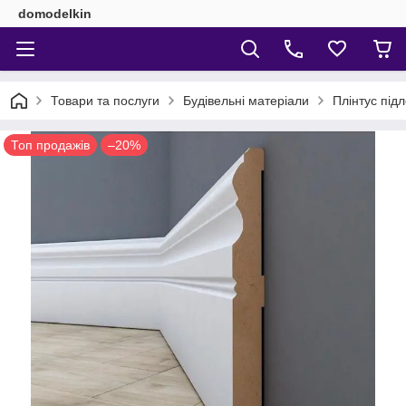
domodelkin
Товари та послуги
Будівельні матеріали
Плінтус під
Топ продажів
–20%