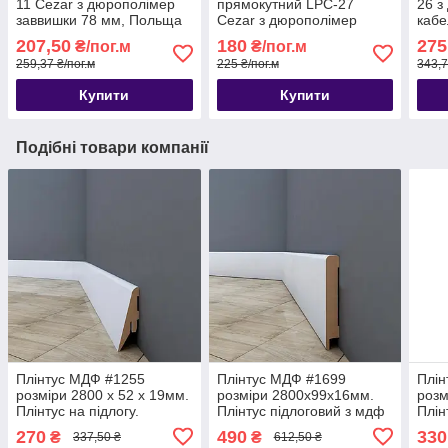
11 Cezar з дюрополімер
прямокутний LPC-27
26 з
заввишки 78 мм, Польща
Cezar з дюрополімер
кабе
висотою 57 мм, 2,0 м.
коль
207,50
180
275
₴/пог.м
₴/пог.м
103м
259,37 ₴/пог.м
225 ₴/пог.м
343,7
Купити
Купити
Подібні товари компанії
Плінтус МДФ #1255
Плінтус МДФ #1699
Плін
розміри 2800 x 52 x 19мм.
розміри 2800х99х16мм.
розм
Плінтус на підлогу.
Плінтус підлоговий з мдф
Плін
270
490
330
₴
₴
337,50 ₴
612,50 ₴