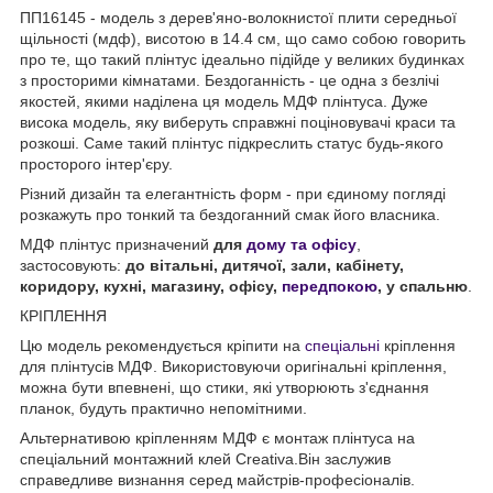
ПП16145 - модель з дерев'яно-волокнистої плити середньої
щільності (мдф), висотою в 14.4 см, що само собою говорить
про те, що такий плінтус ідеально підійде у великих будинках
з просторими кімнатами. Бездоганність - це одна з безлічі
якостей, якими наділена ця модель МДФ плінтуса. Дуже
висока модель, яку виберуть справжні поціновувачі краси та
розкоші. Саме такий плінтус підкреслить статус будь-якого
просторого інтер'єру.
Різний дизайн та елегантність форм - при єдиному погляді
розкажуть про тонкий та бездоганний смак його власника.
МДФ плінтус призначений
для
дому та офісу
,
застосовують:
до вітальні, дитячої, зали, кабінету,
коридору, кухні, магазину, офісу,
передпокою
, у спальню
.
КРІПЛЕННЯ
Цю модель рекомендується кріпити на
спеціальні
кріплення
для плінтусів МДФ. Використовуючи оригінальні кріплення,
можна бути впевнені, що стики, які утворюють з'єднання
планок, будуть практично непомітними.
Альтернативою кріпленням МДФ є монтаж плінтуса на
спеціальний монтажний клей Creativa.Він заслужив
справедливе визнання серед майстрів-професіоналів.