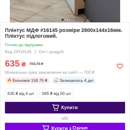
Плінтус МДФ #16145 розміри 2800x144x16мм.
Плінтус підлоговий.
Готово до відправки
Код: DП16145
Опт і роздріб
635
₴
793,75 ₴
Мінімальна сума замовлення на сайті — 700 ₴
Економія
158.75 ₴
Залишилось
4 дні
635 ₴
від 4 шт.
585 ₴
від 50 шт.
Купити
або
Купити з