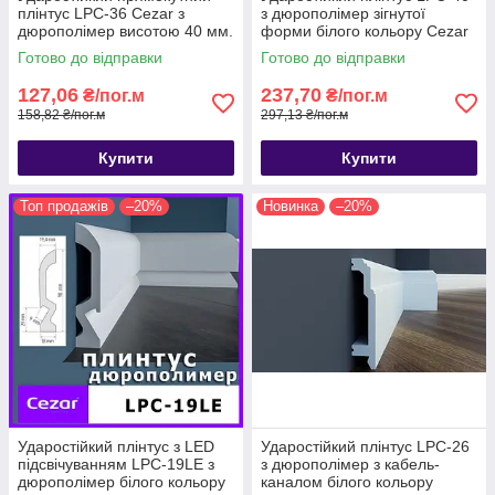
плінтус LPC-36 Cezar з
з дюрополімер зігнутої
дюрополімер висотою 40 мм.
форми білого кольору Cezar
висотою 100 мм . Плінтус
Готово до відправки
Готово до відправки
цезар
127,06
237,70
₴/пог.м
₴/пог.м
158,82 ₴/пог.м
297,13 ₴/пог.м
Купити
Купити
Топ продажів
–20%
Новинка
–20%
Ударостійкий плінтус з LED
Ударостійкий плінтус LPC-26
підсвічуванням LPC-19LE з
з дюрополімер з кабель-
дюрополімер білого кольору
каналом білого кольору