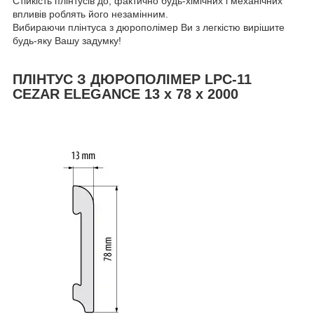
Стійкість плінтусів до, фактично будь-хімічних і механічних
впливів роблять його незамінним.
Вибираючи плінтуса з дюрополімер Ви з легкістю вирішите
будь-яку Вашу задумку!
ПЛІНТУС З ДЮРОПОЛІМЕР LPC-11
CEZAR ELEGANCE 13 х 78 х 2000