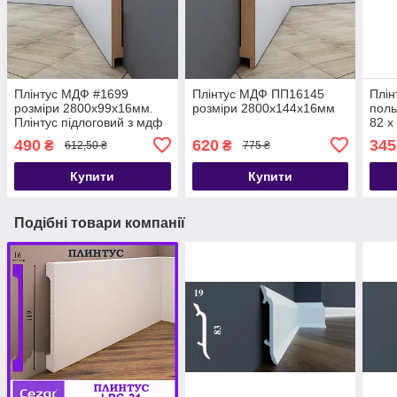
Плінтус МДФ #1699
Плінтус МДФ ПП16145
Плін
розміри 2800х99х16мм.
розміри 2800x144x16мм
поль
Плінтус підлоговий з мдф
82 x
490
620
345
₴
₴
612,50 ₴
775 ₴
Купити
Купити
Подібні товари компанії