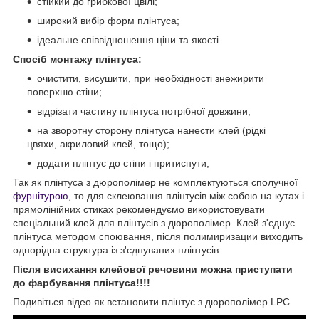
стійкий до грибкової цвілі;
широкий вибір форм плінтуса;
ідеальне співвідношення ціни та якості.
Спосіб монтажу плінтуса:
очистити, висушити, при необхідності знежирити
поверхню стіни;
відрізати частину плінтуса потрібної довжини;
на зворотну сторону плінтуса нанести клей (рідкі
цвяхи, акриловий клей, тощо);
додати плінтус до стіни і притиснути;
Так як плінтуса з дюрополімер не комплектуються сполучної
фурнітурою
, то для склеювання плінтусів між собою на кутах і
прямолінійних стиках рекомендуємо використовувати
спеціальний клей для плінтусів з дюрополімер. Клей з'єднує
плінтуса методом споювання, після полимиризации виходить
однорідна структура із з'єднуваних плінтусів
Після висихання клейової речовини можна приступати
до фарбування плінтуса!!!!
Подивіться відео як встановити плінтус з дюрополімер LPC