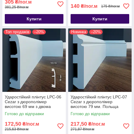
305
₴/пог.м
140
₴/пог.м
175 ₴/пог.м
381,25 ₴/пог.м
Купити
Купити
Топ продажів
–20%
Новинка
–20%
Ударостійкий плінтус LPC-06
Ударостійкий плінтус LPC-07
Cezar з дюрополімер
Cezar з дюрополімер
висотою 69 мм з двома
висотою 79 мм. Польща
кабель каналами. Плінтус
Готово до відправки
Готово до відправки
цезар
172,50
217,50
₴/пог.м
₴/пог.м
215,63 ₴/пог.м
271,87 ₴/пог.м