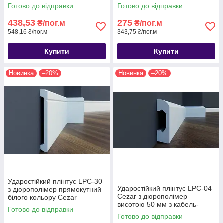
Cezar висотою 98 мм
Cezar висотою 103мм
Готово до відправки
Готово до відправки
.Плінтус c
.Плінтус цезар
438,53
275
₴/пог.м
₴/пог.м
548,16 ₴/пог.м
343,75 ₴/пог.м
Купити
Купити
Новинка
–20%
Новинка
–20%
Ударостійкий плінтус LPC-30
Ударостійкий плінтус LPC-04
з дюрополімер прямокутний
Cezar з дюрополімер
білого кольору Cezar
висотою 50 мм з кабель-
висотою 138мм
Готово до відправки
каналом. Плінтус цезар
Готово до відправки