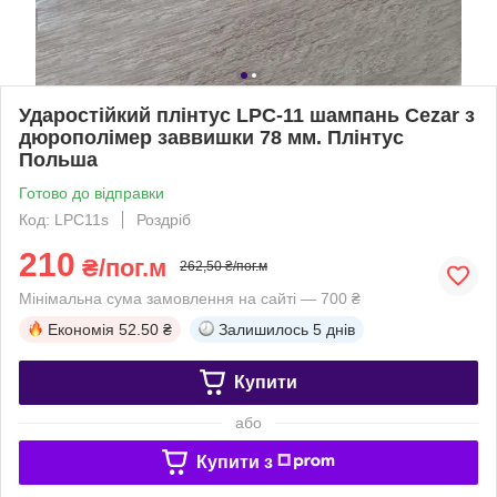
Ударостійкий плінтус LPC-11 шампань Cezar з
дюрополімер заввишки 78 мм. Плінтус
Польша
Готово до відправки
Код: LPC11s
Роздріб
210
₴/пог.м
262,50 ₴/пог.м
Мінімальна сума замовлення на сайті — 700 ₴
Економія
52.50 ₴
Залишилось
5 днів
Купити
або
Купити з