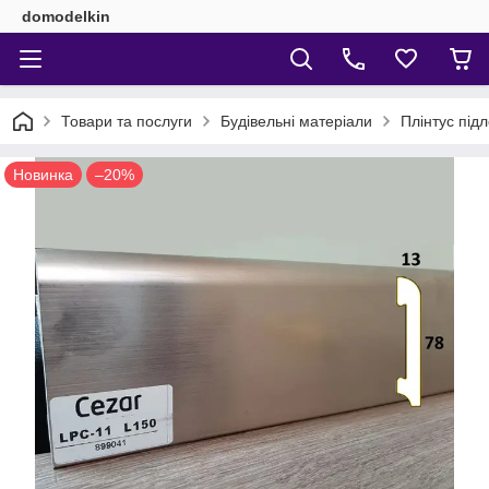
domodelkin
Товари та послуги
Будівельні матеріали
Плінтус під
Новинка
–20%