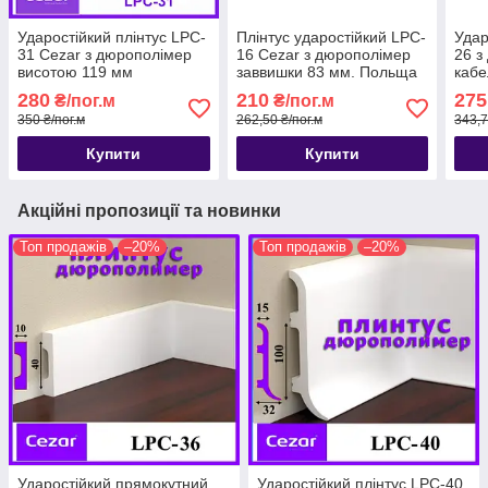
Ударостійкий плінтус LPC-
Плінтус ударостійкий LPC-
Удар
31 Cezar з дюрополімер
16 Cezar з дюрополімер
26 з
висотою 119 мм
заввишки 83 мм. Польща
кабе
коль
280
210
275
₴/пог.м
₴/пог.м
103м
350 ₴/пог.м
262,50 ₴/пог.м
343,7
Купити
Купити
Акційні пропозиції та новинки
Топ продажів
–20%
Топ продажів
–20%
Ударостійкий прямокутний
Ударостійкий плінтус LPC-40