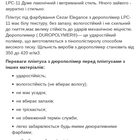
LPC-11 Дуже лаконічний і витриманий стиль. Нічого зайвого -
акуратно і стильно.
Плінтус під фарбування Cezar Elegance з дюрополімер LPC-
11 має білу текстуру, без запаху, вологостійкий і не схильний
до гниття,має велику стійкість до ударів механічною міцністю.
Дюрополимер ( DUROPOLYMER®)— це ударостійкий
полімер, що виготовляється з пінополістиролу способом
високого тиску. Щільність виробів з дюрополімер становить від
350 до 420 кг/м3.
Переваги плінтуса з дюрополімер перед плінтусами з
інших матеріалів:
ударостійкість;
вологостійкість (не вбирає вологу);
не має усадок;
не вбирає запахів;
не тріскається;
не обмежений термін служби;
легко забарвлюється будь-якими декоративними
фарбами;