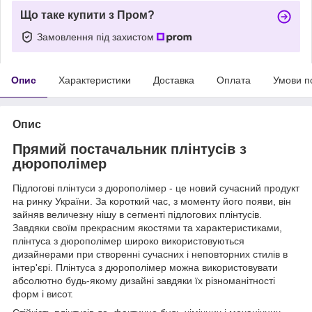
Що таке купити з Пром?
Замовлення під захистом
Опис
Характеристики
Доставка
Оплата
Умови п
Опис
Прямий постачальник плінтусів з
дюрополімер
Підлогові плінтуси з дюрополімер - це новий сучасний продукт
на ринку України. За короткий час, з моменту його появи, він
зайняв величезну нішу в сегменті підлогових плінтусів.
Завдяки своїм прекрасним якостями та характеристиками,
плінтуса з дюрополімер широко використовуються
дизайнерами при створенні сучасних і неповторних стилів в
інтер'єрі. Плінтуса з дюрополімер можна використовувати
абсолютно будь-якому дизайні завдяки їх різноманітності
форм і висот.