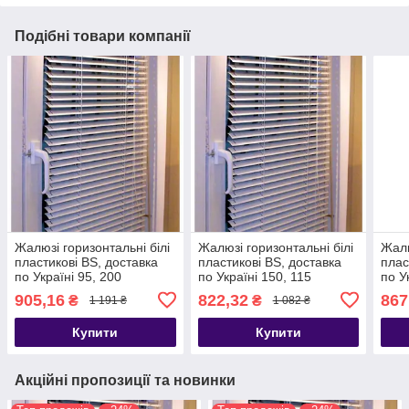
Подібні товари компанії
Жалюзі горизонтальні білі
Жалюзі горизонтальні білі
Жалю
пластикові BS, доставка
пластикові BS, доставка
плас
по Україні 95, 200
по Україні 150, 115
по У
905,16
822,32
867
₴
₴
1 191 ₴
1 082 ₴
Купити
Купити
Акційні пропозиції та новинки