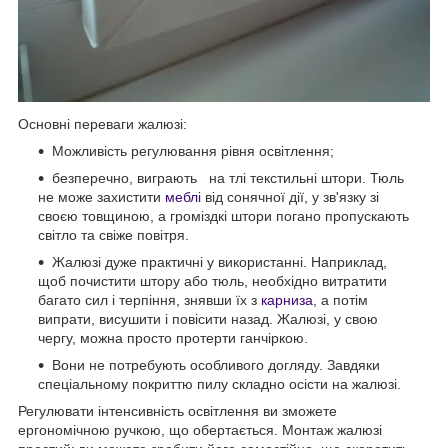
Основні переваги жалюзі:
Можливість регулювання рівня освітлення;
безперечно, виграють на тлі текстильні штори. Тюль
не може захистити
меблі
від сонячної дії, у зв'язку зі
своєю товщиною, а громіздкі штори погано пропускають
світло та свіже повітря.
Жалюзі дуже практичні у використанні. Наприклад,
щоб почистити штору або тюль, необхідно витратити
багато сил і терпіння, знявши їх з
карниза
, а потім
випрати, висушити і повісити назад. Жалюзі, у свою
чергу, можна просто протерти ганчіркою.
Вони не потребують особливого догляду. Завдяки
спеціальному покриттю пилу складно осісти на жалюзі.
Регулювати інтенсивність освітлення ви зможете
ергономічною ручкою, що обертається. Монтаж жалюзі