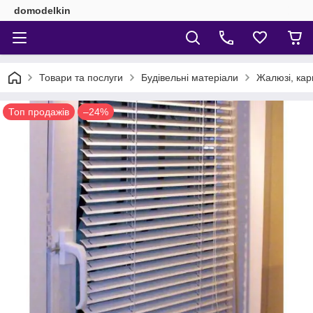
domodelkin
Товари та послуги
Будівельні матеріали
Жалюзі, кар
Топ продажів
–24%