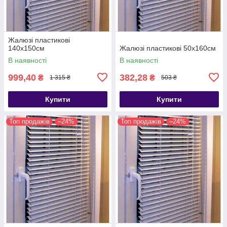
Жалюзі пластикові
140х150см
Жалюзі пластикові 50х160см
В наявності
В наявності
999,40
382,28
₴
₴
1 315 ₴
503 ₴
Купити
Купити
Топ продажів
–24%
Топ продажів
–24%