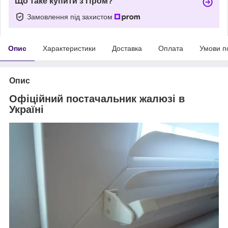
Що таке купити з Пром?
Замовлення під захистом
Опис
Характеристики
Доставка
Оплата
Умови п
Опис
Офіційний постачальник жалюзі в
Україні