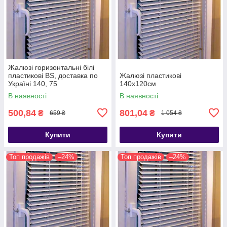
Жалюзі горизонтальні білі
пластикові BS, доставка по
Жалюзі пластикові
Україні 140, 75
140х120см
В наявності
В наявності
500,84
801,04
₴
₴
659 ₴
1 054 ₴
Купити
Купити
Топ продажів
–24%
Топ продажів
–24%