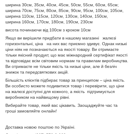
ширина 30см, 35см, 40см, 45см, 50см, 55см, 60см, 65см;
ширина 70см, 75см, 80см, 85см, 90см, 95см, 100см, 105см,
ширина 110см, 115см, 120см, 130см, 140см, 150см,
ширина 160см, 170см, 180см, 190см, 230см
висота починаючи від 100см з кроком 10см
Якщо ви вирішили придбати в нашому магазині жалюзі
горизонтальні, ціна на них вас приємно здивує. Однак низькі
ціни ніяк не позначаються на якості товару. Ви отримаєте
тільки якісний продукт, що має міжнародний сертифікат якості
та відповідає всім світовим нормам та правилам виробництва.
Ви отримаєте не тільки якість та низькі ціни, але й безліч
знижок та передсвяткових акцій.
Більшість клієнтів підбирає товар за принципом – ціна якість.
Ви особисто можете подивитися товар і перевірити, що ціни
на жалюзі доступні для кожного, а якість підтримується
виробником на найвищому рівні.
Вибирайте товар, який вас цікавить. Заощаджуйте час та
гроші замовляйте онлайн!
Доставка новою поштою по Україні.