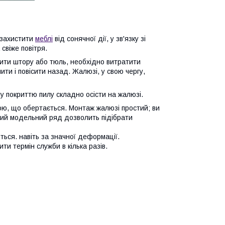
 захистити
меблі
від сонячної дії, у зв'язку зі
свіже повітря.
тити штору або тюль, необхідно витратити
шити і повісити назад. Жалюзі, у свою чергу,
 покриттю пилу складно осісти на жалюзі.
ою, що обертається. Монтаж жалюзі простий; ви
кий модельний ряд дозволить підібрати
ться. навіть за значної деформації.
и термін служби в кілька разів.