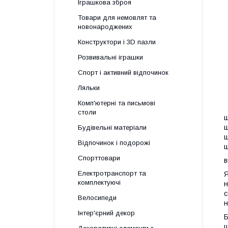
Іграшкова зброя
Товари для немовлят та
новонароджених
Конструктори і 3D пазли
Розвивальні іграшки
Спорт і активний відпочинок
Ляльки
Комп'ютерні та письмові
столи
ш
ш
Будівельні матеріали
ш
Відпочинок і подорожі
ш
Спорттовари
в
Електротранспорт та
Я
комплектуючі
н
с
Велосипеди
н
Інтер'єрний декор
Б
ц