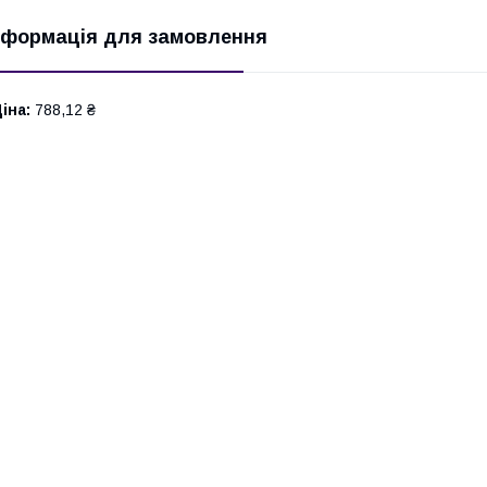
нформація для замовлення
іна:
788,12 ₴