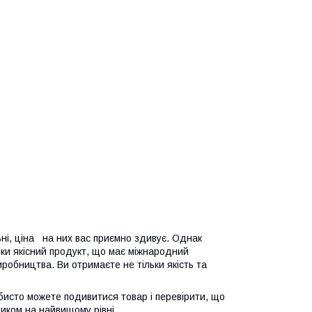
ні, ціна на них вас приємно здивує. Однак
льки якісний продукт, що має міжнародний
иробництва. Ви отримаєте не тільки якість та
собисто можете подивитися товар і перевірити, що
ником на найвищому рівні.