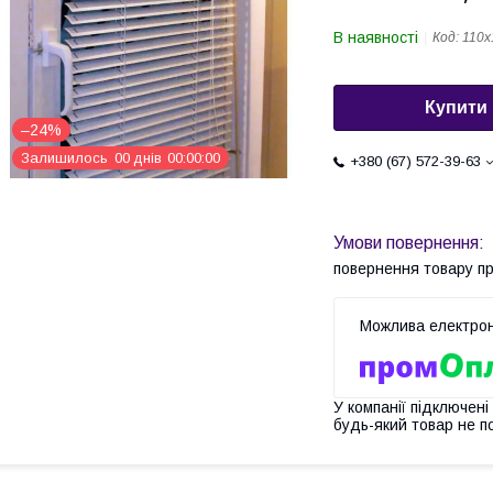
В наявності
Код:
110х
Купити
–24%
Залишилось
0
0
днів
0
0
0
0
0
0
+380 (67) 572-39-63
повернення товару п
У компанії підключені
будь-який товар не п