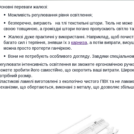
сновні переваги жалюзі:
Можливість регулювання рівня освітлення;
безперечно, виграють на тлі текстильні штори. Тюль не може
своєю товщиною, а громіздкі штори погано пропускають світло та 
Жалюзі дуже практичні у використанні. Наприклад, щоб почис
багато сил і терпіння, знявши їх з
карниза
, а потім випрати, вису
можна просто протерти ганчіркою.
Вони не потребують особливого догляду. Завдяки спеціальному
егулювати інтенсивність освітлення ви зможете ергономічною ручк
ожете зробити його самостійно, що скоротить ваші витрати. Широ
отрібний розмір.
ластикові ламелі виготовлені з екологічно чистого ПВХ та не ламаю
еханізми, що обертаються, виконані з металу, що дозволяє збільшит