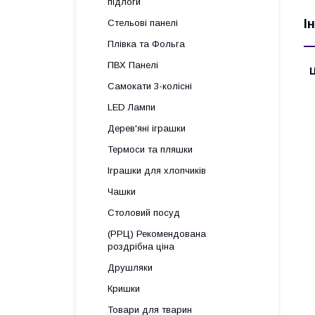
підлоги
І
Стельові панелі
Плівка та Фольга
ПВХ Панелі
Ц
Самокати 3-колісні
LED Лампи
Дерев'яні іграшки
Термоси та пляшки
Іграшки для хлопчиків
Чашки
Столовий посуд
(РРЦ) Рекомендована
роздрібна ціна
Друшляки
Кришки
Товари для тварин