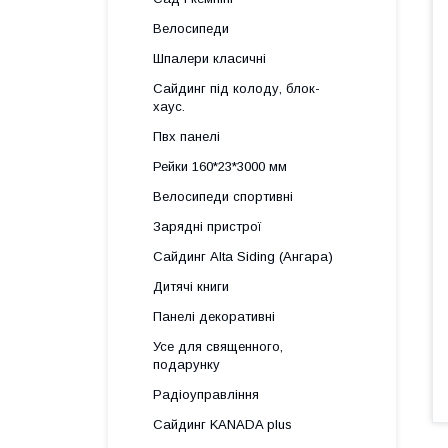
Велосипеди
Шпалери класичні
Сайдинг під колоду, блок-
хаус.
Пвх панелі
Рейки 160*23*3000 мм
Велосипеди спортивні
Зарядні пристрої
Сайдинг Alta Siding (Ангара)
Дитячі книги
Панелі декоративні
Усе для священного,
подарунку
Радіоуправління
Сайдинг KANADA plus