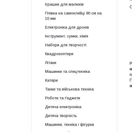
Іграшки для малюків
О
Плівка на самоклейці 90 см на
10 мм
Електроніка для дронів
Інструмент, сумки, хімія
Набори для творчості
Квадрокоптери
Літаки
Р
м
Машинки та спецтехніка
п
П
Катери
м
Танки та військова техніка
Роботи та ґаджети
Дитяча електроніка
Дитяча творчість
Машинки, техніка і фігурки