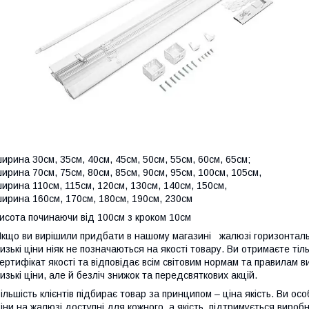
ирина 30см, 35см, 40см, 45см, 50см, 55см, 60см, 65см;
ирина 70см, 75см, 80см, 85см, 90см, 95см, 100см, 105см,
ирина 110см, 115см, 120см, 130см, 140см, 150см,
ирина 160см, 170см, 180см, 190см, 230см
исота починаючи від 100см з кроком 10см
кщо ви вирішили придбати в нашому магазині жалюзі горизонталь
изькі ціни ніяк не позначаються на якості товару. Ви отримаєте ті
ертифікат якості та відповідає всім світовим нормам та правилам в
изькі ціни, але й безліч знижок та передсвяткових акцій.
ільшість клієнтів підбирає товар за принципом – ціна якість. Ви о
іни на жалюзі доступні для кожного, а якість підтримується вироб