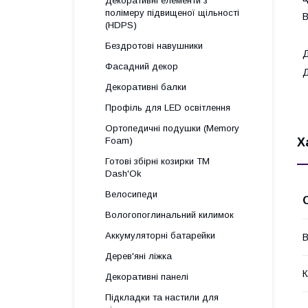
Декоративні елементи з
полімеру підвищеної щільності
В
(HDPS)
Бездротові навушники
Д
Фасадний декор
Д
Декоративні балки
Профіль для LED освітлення
Ортопедичні подушки (Memory
Foam)
Х
Готові збірні козирки ТМ
Dash'Ok
Велосипеди
Вологопоглинальний килимок
Аккумуляторні батарейки
В
Дерев'яні ліжка
К
Декоративні панелі
Підкладки та настили для