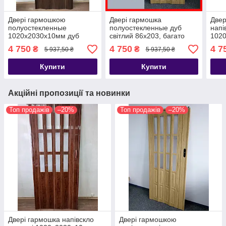
Двері гармошкою
Двері гармошка
Двер
полуостекленные
полуостекленные дуб
напі
1020х2030х10мм дуб
світлий 86х203, багато
1020
темний
кольорів. Міжкімнатні
4 750
4 750
4 7
₴
₴
5 937,50 ₴
5 937,50 ₴
двері гармошка.
Купити
Купити
Акційні пропозиції та новинки
Топ продажів
–20%
Топ продажів
–20%
Двері гармошка напівскло
Двері гармошкою