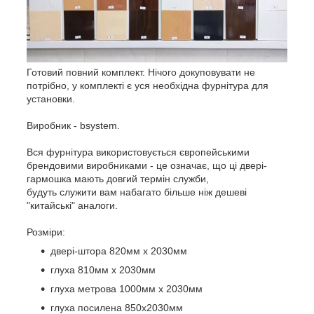
Готовий повний комплект. Нічого докуповувати не
потрібно, у комплекті є уся необхідна фурнітура для
установки.
Виробник - bsystem.
Вся фурнітура використовується європейськими
брендовими виробниками - це означає, що ці двері-
гармошка мають довгий термін служби,
будуть служити вам набагато більше ніж дешеві
"китайські" аналоги.
Розміри:
двері-штора 820мм х 2030мм
глуха 810мм х 2030мм
глуха метрова 1000мм х 2030мм
глуха посилена 850х2030мм