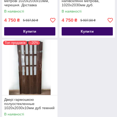
метрові 1020х2030х10мм,
напівсклянні метрова,
черешня. Доставка
1020х2030мм дуб.
В наявності
В наявності
4 750
4 750
₴
₴
5 937,50 ₴
5 937,50 ₴
Купити
Купити
Топ продажів
–20%
Двері гармошкою
полуостекленные
1020х2030х10мм дуб темний
В наявності