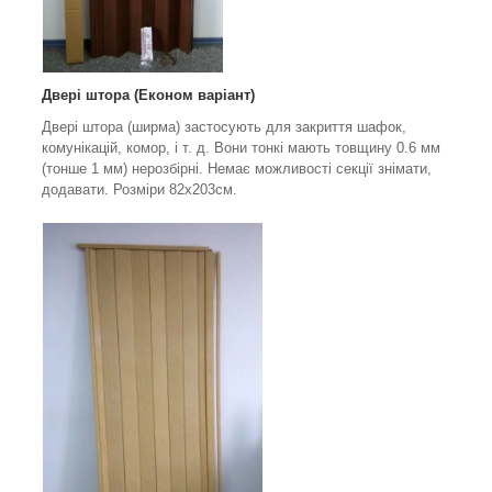
Двері штора (Економ варіант)
Двері штора (ширма) застосують для закриття шафок,
комунікацій, комор, і т. д. Вони тонкі мають товщину 0.6 мм
(тонше 1 мм) нерозбірні. Немає можливості секції знімати,
додавати. Розміри 82х203см.