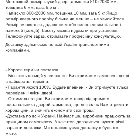
Монтажний розмір глухий двері гармошки 810х2030 мм,
товщина 6 мм, вага 6,5 кг .
Напівскло 860х2030 мм, товщина 10 мм, вага 9 кг Якщо
розмір дверного прорізу більше чи менше – не хвилюйтеся.
Розмір змінюється додаванням або зменшенням кількості
ламелей (секцій). Висоту можна підрізати при установці.
Телефонуйте зараз, отримаєте професійну консультацію.
Доставку здійснюємо по всій Україні транспортними
компаніями.
- Короткі терміни поставок.
- Більшість позицій у наявності. Ви отримаєте замовлені двері
в найкоротші терміни.
- Гарантія якості 100%. Будьте впевнені - Ви отримуєте тільки
перевірені і якісні двері.
- Оптимальна ціна. Ви отримаєте товар від прямого
постачальника дверей гармошка, що дозволяє Вам отримати
хороші ціни, а значить економити свої гроші.
-Доставка по всій Україні. Найчастіше, виробники працюють за
принципом самовивозу. А клієнтові доводиться шукати різні
варіанти доставки. Ми організовуємо доставку в будь-яке
місто.