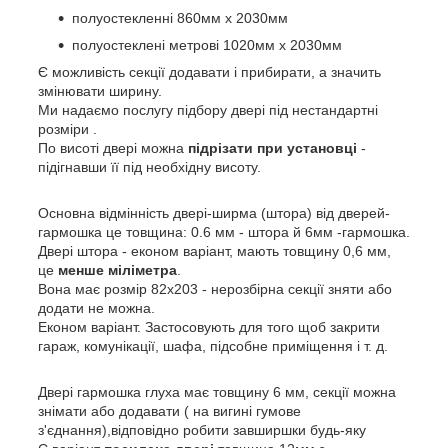
полуостекленні 860мм х 2030мм
полуостеклені метрові 1020мм х 2030мм
Є можливість секції додавати і прибирати, а значить
змінювати ширину.
Ми надаємо послугу підбору двері під нестандартні
розміри .
По висоті двері можна
підрізати при установці
-
підігнавши її під необхідну висоту.
Основна відмінність двері-ширма (штора) від дверей-
гармошка це товщина: 0.6 мм - штора й 6мм -гармошка.
Двері штора - економ варіант, мають товщину 0,6 мм,
це
менше міліметра
.
Вона має розмір 82х203 - нерозбірна секції зняти або
додати не можна.
Економ варіант. Застосовують для того щоб закрити
гараж, комунікації, шафа, підсобне приміщення і т. д.
Двері гармошка глуха має товщину 6 мм, секції можна
знімати або додавати ( на вигині гумове
з'єднання),відповідно робити завширшки будь-яку