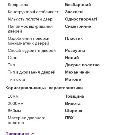
Колір скла
Безбарвний
Конструктивні особливості
Засклені
Кількість полотен двері
Одностворчаті
Напрямок відкривання
Симетричне
дверей
Оздоблення поверхні
Пластик
міжкімнатних дверей
Спосіб відкриття дверей
Розсувна
Стан
Новий
Тип
Дверне полотно
Тип відкривання дверей
Механічний
Тип скла
Матове
Користувальницькі характеристики
10мм
Товщина
2030мм
Висота
860мм
Ширина
Матеріал дверного
ПВХ
полотна
Приховати