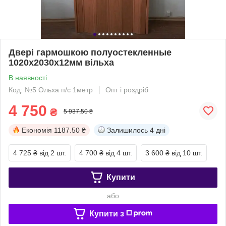
Двері гармошкою полуостекленные
1020х2030х12мм вільха
В наявності
Код: №5 Ольха п/с 1метр
Опт і роздріб
4 750
₴
5 937,50 ₴
Економія
1187.50 ₴
Залишилось
4 дні
4 725 ₴
від 2 шт.
4 700 ₴
від 4 шт.
3 600 ₴
від 10 шт.
Купити
або
Купити з