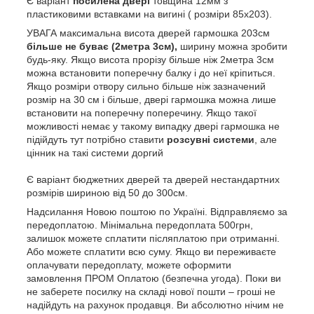
Є варіант
посилена двері
товщина 12мм з
пластиковими вставками на вигині ( розміри 85х203).
УВАГА максимальна висота дверей гармошка 203см
більше не буває (2метра 3см),
ширину можна зробити
будь-яку. Якщо висота прорізу більше ніж 2метра 3см
можна встановити поперечну балку і до неї кріпиться.
Якщо розміри отвору сильно більше ніж зазначений
розмір на 30 см і більше, двері гармошка можна лише
встановити на поперечну поперечину. Якщо такої
можливості немає у такому випадку двері гармошка не
підійдуть тут потрібно ставити
розсувні системи
, але
цінник на такі системи доргий
Є варіант бюджетних дверей та дверей нестандартних
розмірів шириною від 50 до 300см.
Надсилання Новою поштою по Україні. Відправляємо за
передоплатою. Мінімальна передоплата 500грн,
залишок можете сплатити післяплатою при отриманні.
Або можете сплатити всю суму. Якщо ви переживаєте
оплачувати передоплату, можете оформити
замовлення ПРОМ Оплатою (безпечна угода). Поки ви
не заберете посилку на складі нової пошти – гроші не
надійдуть на рахунок продавця. Ви абсолютно нічим не