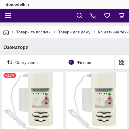
domodelkin
Товари та послуги
Товари для дому
Кліматична техн
Озонатори
Сортування
0
Фільтри
–12%