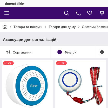
domodelkin
Товари та послуги
Товари для дому
Системи безпек
Аксесуари для сигналізацій
Сортування
0
Фільтри
–17%
–18%