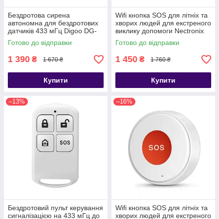
Бездротова сирена
Wifi кнопка SOS для літніх та
автономна для бездротових
хворих людей для екстреного
датчиків 433 мГц Digoo DG-
виклику допомоги Nectronix
ROSA, з акумулятором
SS01, додаток Tuya Smart
Готово до відправки
Готово до відправки
1 390
1 450
₴
₴
1 670 ₴
1 760 ₴
Купити
Купити
–13%
–16%
Бездротовий пульт керування
Wifi кнопка SOS для літніх та
сигналізацією на 433 мГц до
хворих людей для екстреного