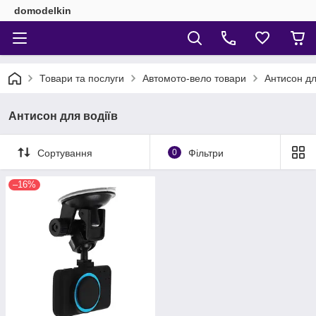
domodelkin
Товари та послуги
Автомото-вело товари
Антисон дл
Антисон для водіїв
Сортування
0
Фільтри
–16%