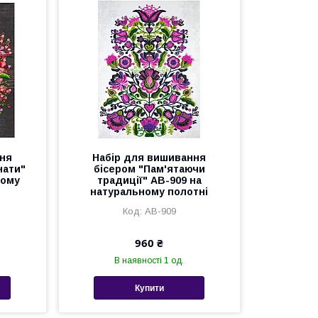
ння
Набір для вишивання
нати"
бісером "Пам'ятаючи
ному
традиції" AB-909 на
натуральному полотні
AB-909
960 ₴
В наявності 1 од.
Купити