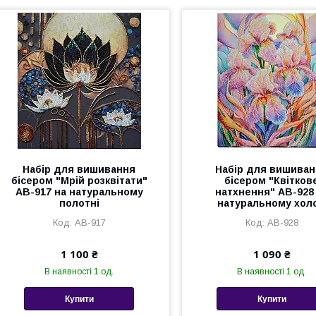
Набір для вишивання
Набір для вишива
бісером "Мрій розквітати"
бісером "Квітков
AB-917 на натуральному
натхнення" AB-928
полотні
натуральному холс
AB-917
AB-928
1 100 ₴
1 090 ₴
В наявності 1 од.
В наявності 1 од.
Купити
Купити