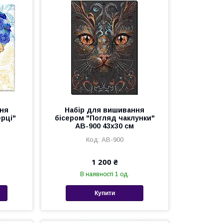
ння
Набір для вишивання
ерці"
бісером "Погляд чаклунки"
AB-900 43х30 см
AB-900
1 200 ₴
В наявності 1 од.
Купити