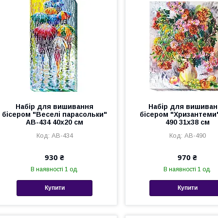
Набір для вишивання
Набір для вишива
бісером "Веселі парасольки"
бісером "Хризантеми
AB-434 40х20 см
490 31х38 см
AB-434
AB-490
930 ₴
970 ₴
В наявності 1 од.
В наявності 1 од.
Купити
Купити