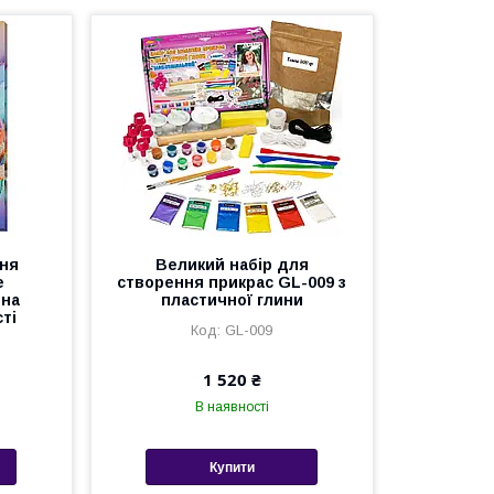
ння
Великий набір для
е
створення прикрас GL-009 з
 на
пластичної глини
ті
GL-009
1 520 ₴
В наявності
Купити