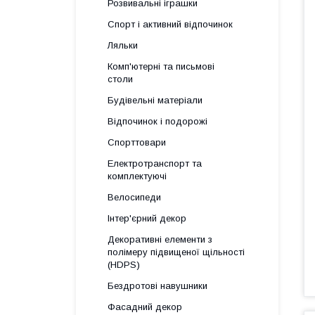
Розвивальні іграшки
Спорт і активний відпочинок
Ляльки
Комп'ютерні та письмові
столи
Будівельні матеріали
Відпочинок і подорожі
Спорттовари
Електротранспорт та
комплектуючі
Велосипеди
Інтер'єрний декор
Декоративні елементи з
полімеру підвищеної щільності
(HDPS)
Бездротові навушники
Фасадний декор