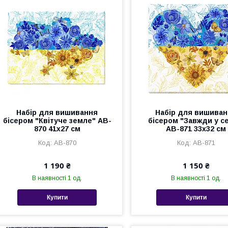
Набір для вишивання
Набір для вишива
бісером "Квітуче земле" AB-
бісером "Завжди у с
870 41х27 см
AB-871 33х32 см
AB-870
AB-871
1 190 ₴
1 150 ₴
В наявності 1 од.
В наявності 1 од.
Купити
Купити