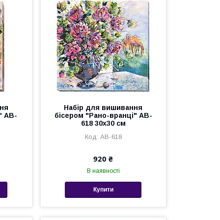
ння
Набір для вишивання
" AB-
бісером "Рано-вранці" AB-
618 30х30 см
AB-618
920 ₴
В наявності
Купити