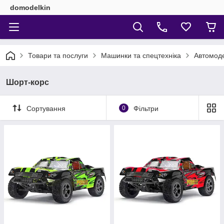
domodelkin
Товари та послуги
Машинки та спецтехніка
Автомодел
Шорт-корс
Сортування
0
Фільтри