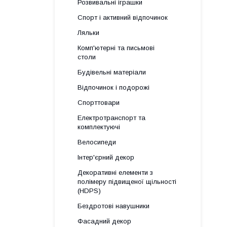
Розвивальні іграшки
Спорт і активний відпочинок
Ляльки
Комп'ютерні та письмові
столи
Будівельні матеріали
Відпочинок і подорожі
Спорттовари
Електротранспорт та
комплектуючі
Велосипеди
Інтер'єрний декор
Декоративні елементи з
полімеру підвищеної щільності
(HDPS)
Бездротові навушники
Фасадний декор