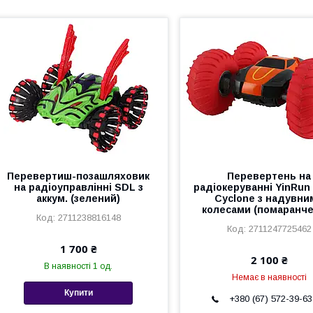
Перевертиш-позашляховик
Перевертень на
на радіоуправлінні SDL з
радіокеруванні YinRun
аккум. (зелений)
Cyclone з надувни
колесами (помаранче
2711238816148
2711247725462
1 700 ₴
2 100 ₴
В наявності 1 од.
Немає в наявності
Купити
+380 (67) 572-39-63