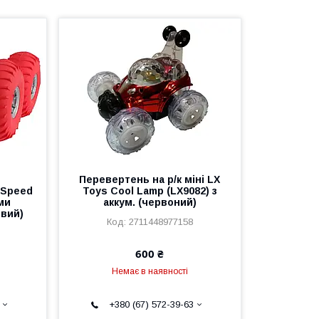
Перевертень на р/к міні LX
 Speed
Toys Cool Lamp (LX9082) з
ми
аккум. (червоний)
вий)
2711448977158
600 ₴
Немає в наявності
+380 (67) 572-39-63