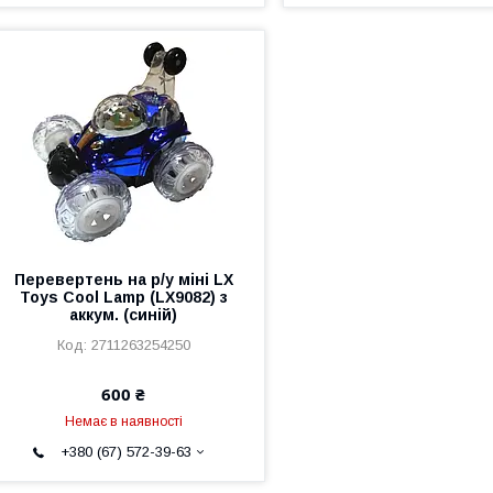
Перевертень на р/y міні LX
Toys Cool Lamp (LX9082) з
аккум. (синій)
2711263254250
600 ₴
Немає в наявності
+380 (67) 572-39-63