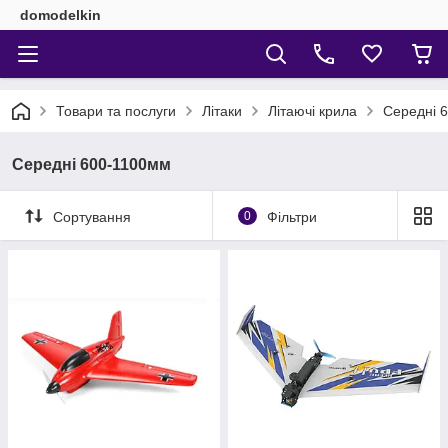
domodelkin
Товари та послуги
Літаки
Літаючі крила
Середні 
Середні 600-1100мм
Сортування
0
Фільтри