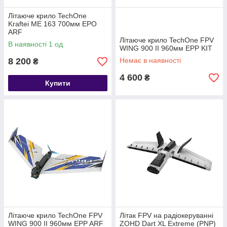
Літаюче крило TechOne
Kraftei ME 163 700мм EPO
ARF
Літаюче крило TechOne FPV
В наявності 1 од.
WING 900 II 960мм EPP KIT
8 200
Немає в наявності
₴
4 600
₴
Купити
Літаюче крило TechOne FPV
Літак FPV на радіокеруванні
WING 900 II 960мм EPP ARF
ZOHD Dart XL Extreme (PNP)