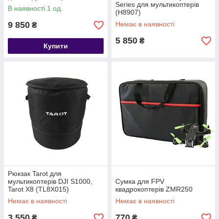
Series для мультикоптерів
В наявності 1 од.
(H8907)
9 850
Немає в наявності
₴
5 850
₴
Купити
Рюкзак Tarot для
мультикоптерів DJI S1000,
Сумка для FPV
Tarot X8 (TL8X015)
квадрокоптерів ZMR250
Немає в наявності
Немає в наявності
3 550
770
₴
₴