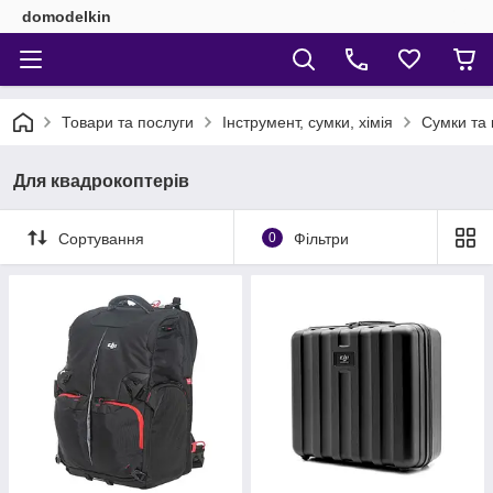
domodelkin
Товари та послуги
Інструмент, сумки, хімія
Сумки та 
Для квадрокоптерів
Сортування
0
Фільтри