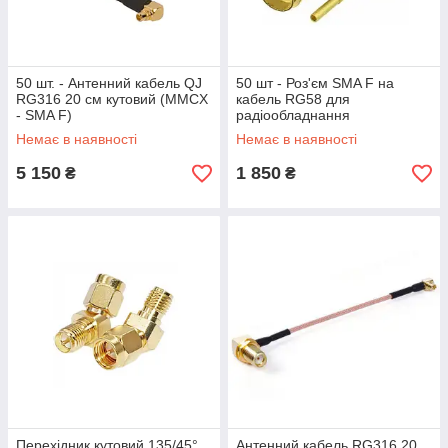
50 шт. - Антенний кабель QJ
50 шт - Роз'єм SMA F на
RG316 20 см кутовий (MMCX
кабель RG58 для
- SMA F)
радіообладнання
Немає в наявності
Немає в наявності
5 150
1 850
₴
₴
Перехідник кутовий 135/45°
Антенний кабель RG316 20