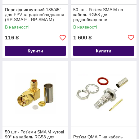
Перехідник кутовий 135/45°
50 шт - Роз'єм SMA M на
для FPV та радіообладнання
кабель RG58 для
(RP-SMA F - RP-SMA M)
радіообладнання
В наявності
В наявності
116
1 600
₴
₴
Купити
Купити
50 шт - Роз'єми SMA M кутові
90° на кабель RG58 для
Роз'єм QMA F на кабель