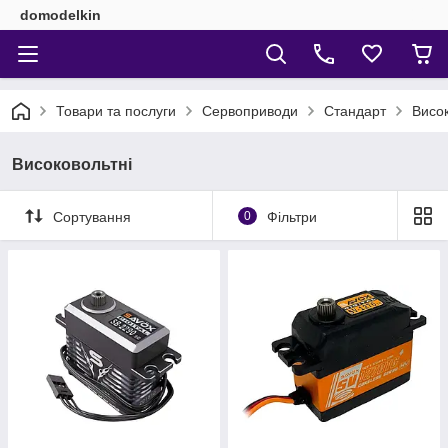
domodelkin
Товари та послуги
Сервоприводи
Стандарт
Висок
Високовольтні
Сортування
0
Фільтри