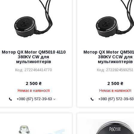
Мотор QX Motor QM5010 4110
Мотор QX Motor QM501
380KV CW для
380KV CCW для
мультикоптерів
мультикоптерів
2722464414770
2722824593251
2 500 ₴
2 500 ₴
Немає в наявності
Немає в наявності
+380 (67) 572-39-63
+380 (67) 572-39-63