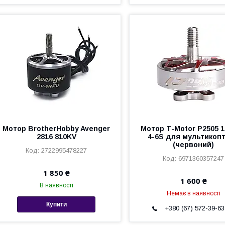
Мотор BrotherHobby Avenger
Мотор Т-Motor P2505 
2816 810KV
4-6S для мультикоп
(червоний)
2722995478227
6971360357247
1 850 ₴
1 600 ₴
В наявності
Немає в наявності
Купити
+380 (67) 572-39-63