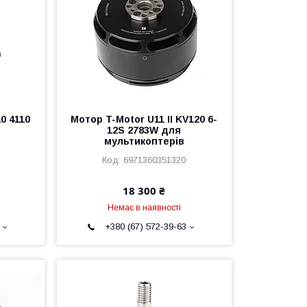
0 4110
Мотор T-Motor U11 II KV120 6-
12S 2783W для
мультикоптерів
6971360351320
18 300 ₴
Немає в наявності
+380 (67) 572-39-63