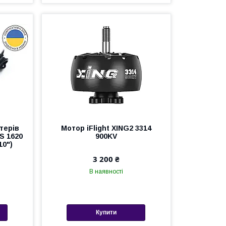
терів
Мотор iFlight XING2 3314
S 1620
900KV
10")
3 200 ₴
В наявності
Купити