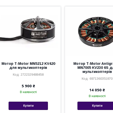
Мотор T-Motor MN5212 KV420
Мотор T-Motor Antigr
для мультикоптерів
MN7005 KV230 6S д
мультикоптерів
2722329488458
6971360351870
5 900 ₴
14 050 ₴
В наявності
В наявності
Купити
Купити