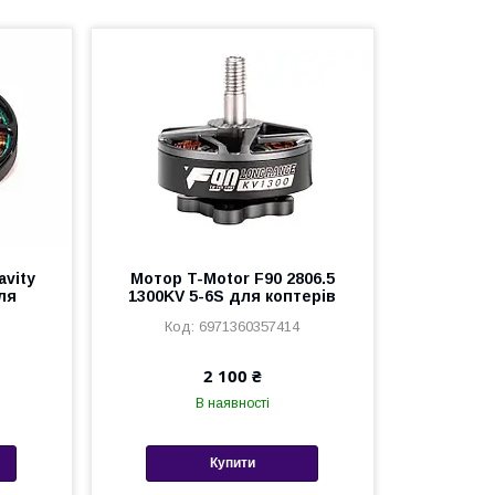
avity
Мотор T-Motor F90 2806.5
ля
1300KV 5-6S для коптерів
6971360357414
2 100 ₴
В наявності
Купити