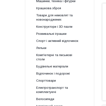
Машинки, техніка і фігурки
Іграшкова зброя
Товари для немовлят та
новонароджених
Конструктори і 3D пазли
Розвивальні іграшки
Спорт і активний відпочинок
Ляльки
Комп'ютерні та письмові
столи
Будівельні матеріали
Відпочинок і подорожі
Спорттовари
Електротранспорт та
комплектуючі
Велосипеди