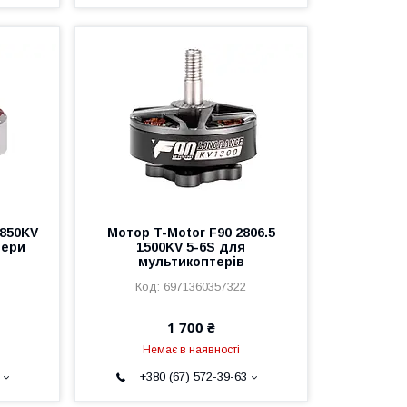
1850KV
Мотор T-Motor F90 2806.5
тери
1500KV 5-6S для
мультикоптерів
6971360357322
1 700 ₴
Немає в наявності
+380 (67) 572-39-63