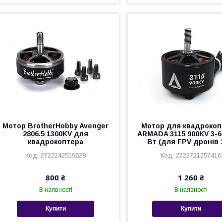
Мотор BrotherHobby Avenger
Мотор для квадрокоп
2806.5 1300KV для
ARMADA 3115 900KV 3-6
квадрокоптера
Вт (для FPV дронів 
2722242519628
2722721257416
800 ₴
1 260 ₴
В наявності
В наявності
Купити
Купити