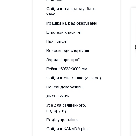
Сайдинг під колоду, блок-
хаус.
Іграшки на радіокеруванні
Шпалери класичні
Пвх панелі
Велосипеди спортивні
Зарядні пристрої
Рейки 160*23*3000 мм
Сайдинг Alta Siding (Ангара)
Панелі декоративні
Дитячі книги
Усе для священного,
подарунку
Радіоуправління
Сайдинг KANADA plus