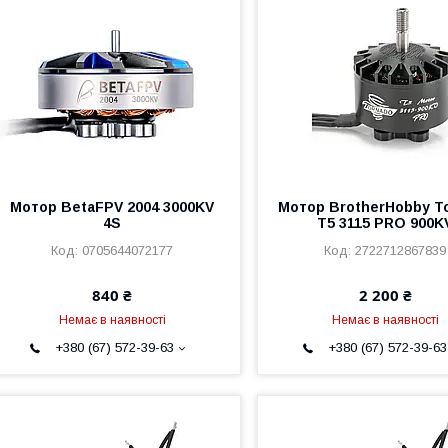
Мотор BetaFPV 2004 3000KV
Мотор BrotherHobby T
4S
T5 3115 PRO 900K
0705644072177
2722712867839
840 ₴
2 200 ₴
Немає в наявності
Немає в наявності
+380 (67) 572-39-63
+380 (67) 572-39-63