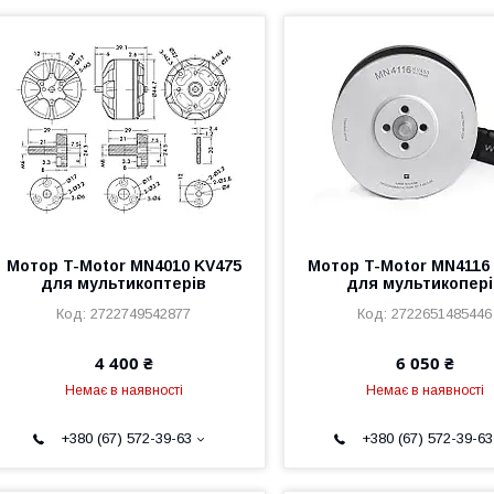
Мотор T-Motor MN4010 KV475
Мотор T-Motor MN4116
для мультикоптерів
для мультикопер
2722749542877
2722651485446
4 400 ₴
6 050 ₴
Немає в наявності
Немає в наявності
+380 (67) 572-39-63
+380 (67) 572-39-63