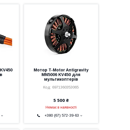
 KV450
Мотор T-Motor Antigravity
ів
MN5006 KV450 для
мультикоптерів
6971360353065
5 500 ₴
Немає в наявності
+380 (67) 572-39-63