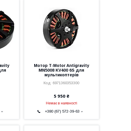
avity
Мотор T-Motor Antigravity
для
MN5008 KV400 6S для
мультикоптерів
6971360353300
5 950 ₴
Немає в наявності
+380 (67) 572-39-63