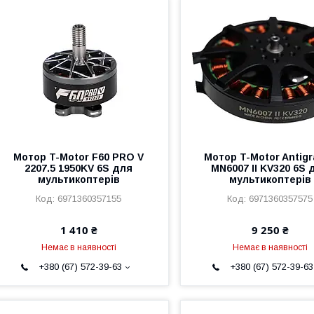
Мотор T-Motor F60 PRO V
Мотор T-Motor Antigr
2207.5 1950KV 6S для
MN6007 II KV320 6S 
мультикоптерів
мультикоптерів
6971360357155
6971360357575
1 410 ₴
9 250 ₴
Немає в наявності
Немає в наявності
+380 (67) 572-39-63
+380 (67) 572-39-63