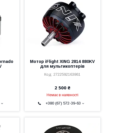
ornado
Мотор iFlight XING 2814 880KV
V
для мультикоптерів
2722592163861
2 500 ₴
Немає в наявності
+380 (67) 572-39-63