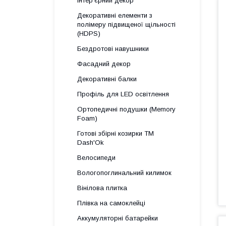
Інтер'єрний декор
Декоративні елементи з
полімеру підвищеної щільності
(HDPS)
Бездротові навушники
Фасадний декор
Декоративні балки
Профіль для LED освітлення
Ортопедичні подушки (Memory
Foam)
Готові збірні козирки ТМ
Dash'Ok
Велосипеди
Вологопоглинальний килимок
Вінілова плитка
Плівка на самоклейці
Аккумуляторні батарейки