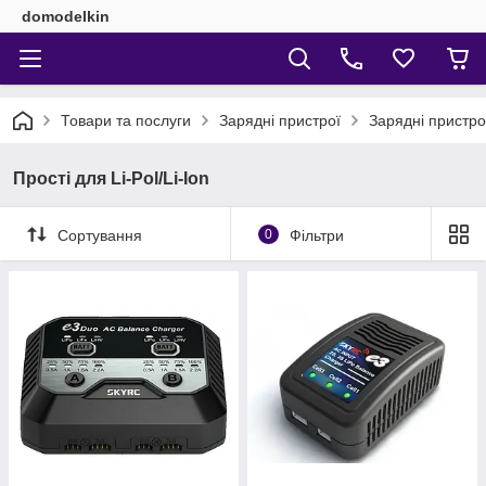
domodelkin
Товари та послуги
Зарядні пристрої
Зарядні пристро
Прості для Li-Pol/Li-Ion
Сортування
0
Фільтри