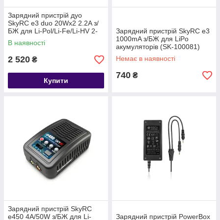
Зарядний пристрій дуо
SkyRC e3 duo 20Wx2 2.2A з/
БЖ для Li-Pol/Li-Fe/Li-HV 2-
Зарядний пристрій SkyRC e3
3S акумуляторів (SK-100164)
1000mA з/БЖ для LiPo
В наявності
акумуляторів (SK-100081)
2 520
Немає в наявності
₴
740
₴
Купити
Зарядний пристрій SkyRC
e450 4A/50W з/БЖ для Li-
Зарядний пристрій PowerBox