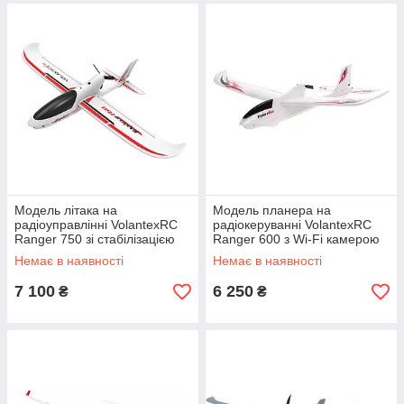
Модель літака на
Модель планера на
радіоуправлінні VolantexRC
радіокеруванні VolantexRC
Ranger 750 зі стабілізацією
Ranger 600 з Wi-Fi камерою
758мм RTF
600мм RTF
Немає в наявності
Немає в наявності
7 100
6 250
₴
₴