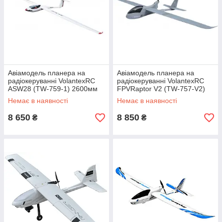
Авіамодель планера на
Авіамодель планера на
радіокеруванні VolantexRC
радіокеруванні VolantexRC
ASW28 (TW-759-1) 2600мм
FPVRaptor V2 (TW-757-V2)
PNP
2000мм PNP
Немає в наявності
Немає в наявності
8 650
8 850
₴
₴