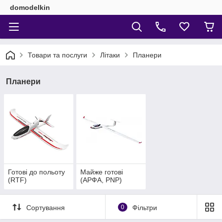
domodelkin
Товари та послуги
Літаки
Планери
Планери
Готові до польоту
Майже готові
(RTF)
(АРФА, PNP)
Сортування
0
Фільтри