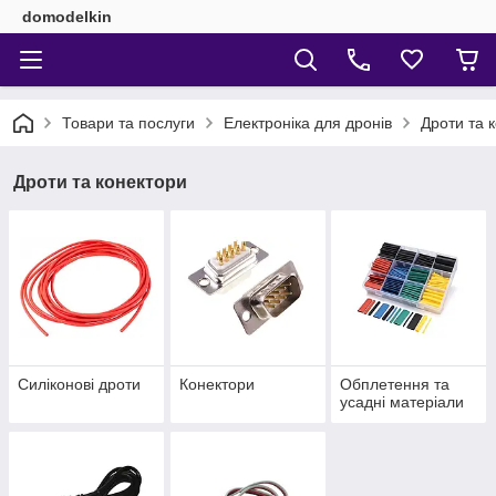
domodelkin
Товари та послуги
Електроніка для дронів
Дроти та 
Дроти та конектори
Силіконові дроти
Конектори
Обплетення та
усадні матеріали