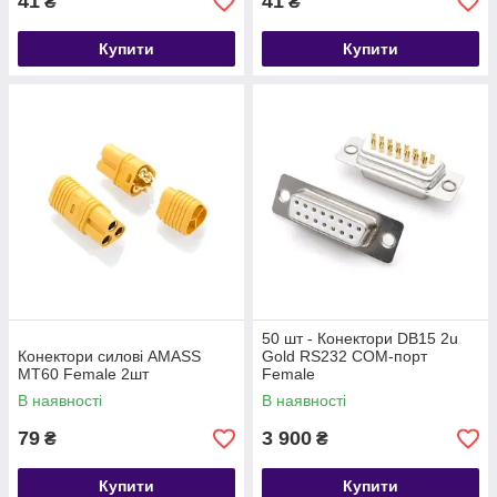
41
41
₴
₴
Купити
Купити
50 шт - Конектори DB15 2u
Конектори силові AMASS
Gold RS232 COM-порт
MT60 Female 2шт
Female
В наявності
В наявності
79
3 900
₴
₴
Купити
Купити